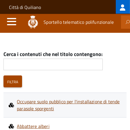
Log
Salta al contenuto principale
Skip to site navigation
Città di Quiliano
me
Sportello telematico polifunzionale
Cerca i contenuti che nel titolo contengono:
Occupare suolo pubblico per l'installazione di tende
parasole sporgenti
Abbattere alberi