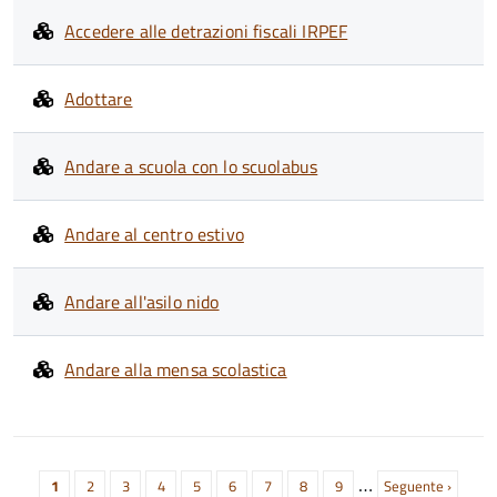
Accedere alle detrazioni fiscali IRPEF
Adottare
Andare a scuola con lo scuolabus
Andare al centro estivo
Andare all'asilo nido
Andare alla mensa scolastica
Paginazione
…
Pagina
1
Pagina
2
Pagina
3
Pagina
4
Pagina
5
Pagina
6
Pagina
7
Pagina
8
Pagina
9
Prossima
Seguente ›