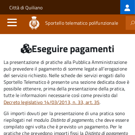
Log
Salta al contenuto principale
Skip to site navigation
Città di Quiliano
me
Sportello telematico polifunzionale
Eseguire pagamenti
La presentazione di pratiche alla Pubblica Amministrazione
può prevedere il pagamento di somme legate all’erogazione
del servizio richiesto. Nelle schede dei servizi erogati dallo
Sportello Telematico è presente una sezione dedicata dove è
possibile ottenere, prima della presentazione della pratica,
tutte le informazioni necessarie così come previsto dal
Decreto legislativo 14/03/2013, n. 33, art. 35
.
Gli importi dovuti per la presentazione di una pratica sono
riepilogati nel modulo
Distinta di pagamento
, che deve essere
compilato ogni volta che è previsto un pagamento. Per le
pratiche che prevedono importi fissi la
Distinta di pagamento