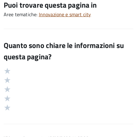
Puoi trovare questa pagina in
Aree tematiche:
Innovazione e smart city
Quanto sono chiare le informazioni su
questa pagina?
Valuta
Valutazione
5
Valuta
stelle
4
Valuta
su
stelle
3
Valuta
5
su
stelle
2
Valuta
5
su
stelle
1
5
su
stelle
5
su