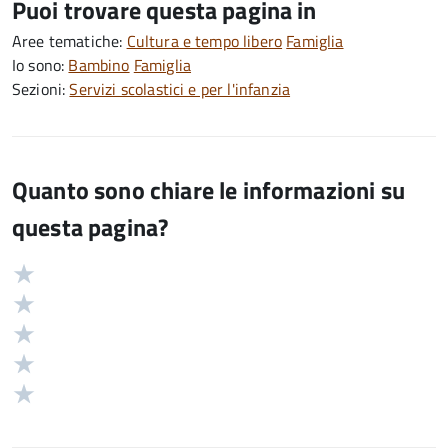
Puoi trovare questa pagina in
Aree tematiche:
Cultura e tempo libero
Famiglia
Io sono:
Bambino
Famiglia
Sezioni:
Servizi scolastici e per l'infanzia
Quanto sono chiare le informazioni su
questa pagina?
Valuta
Valutazione
5
Valuta
stelle
4
Valuta
su
stelle
3
Valuta
5
su
stelle
2
Valuta
5
su
stelle
1
5
su
stelle