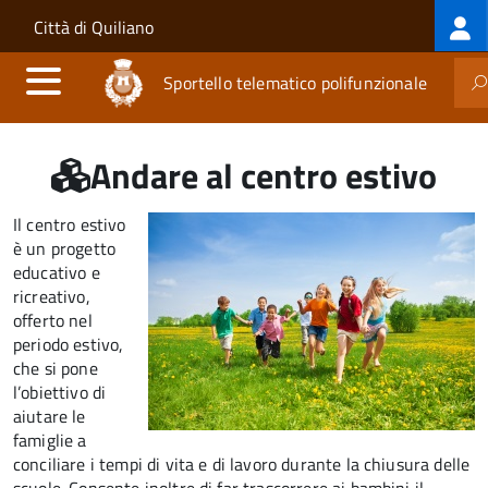
Log
Salta al contenuto principale
Skip to site navigation
Città di Quiliano
me
Sportello telematico polifunzionale
Andare al centro estivo
Il centro estivo
è un progetto
educativo e
ricreativo,
offerto nel
periodo estivo,
che si pone
l’obiettivo di
aiutare le
famiglie a
conciliare i tempi di vita e di lavoro durante la chiusura delle