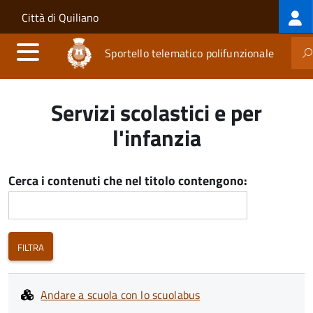
Log
Salta al contenuto principale
Skip to site navigation
Città di Quiliano
me
Sportello telematico polifunzionale
Servizi scolastici e per
l'infanzia
Cerca i contenuti che nel titolo contengono:
Andare a scuola con lo scuolabus