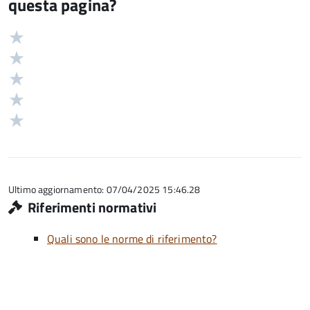
questa pagina?
Valuta
Valutazione
5
Valuta
stelle
4
Valuta
su
stelle
3
Valuta
5
su
stelle
2
Valuta
5
su
stelle
1
5
su
stelle
5
su
5
Ultimo aggiornamento: 07/04/2025 15:46.28
Riferimenti normativi
Quali sono le norme di riferimento?