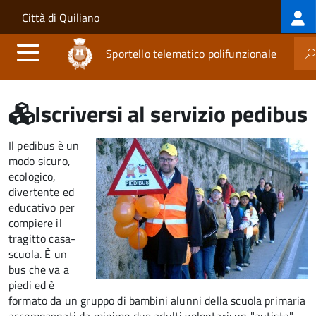
Log
Salta al contenuto principale
Skip to site navigation
Città di Quiliano
me
Sportello telematico polifunzionale
Iscriversi al servizio pedibus
Il pedibus è un
modo sicuro,
ecologico,
divertente ed
educativo per
compiere il
tragitto casa-
scuola. È un
bus che va a
piedi ed è
formato da un gruppo di bambini alunni della scuola primaria