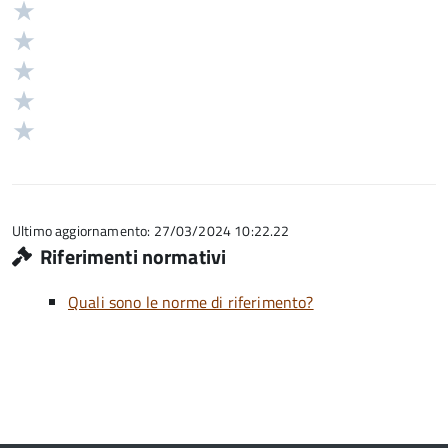
Valuta
Valutazione
5
Valuta
stelle
4
Valuta
su
stelle
3
Valuta
5
su
stelle
2
Valuta
5
su
stelle
1
5
su
stelle
5
su
5
Ultimo aggiornamento: 27/03/2024 10:22.22
Riferimenti normativi
Quali sono le norme di riferimento?