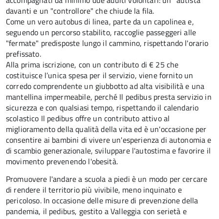
accompagnati da minimo due adulti volontari: un "autista"
davanti e un "controllore" che chiude la fila.
Come un vero autobus di linea, parte da un capolinea e,
seguendo un percorso stabilito, raccoglie passeggeri alle
"fermate" predisposte lungo il cammino, rispettando l'orario
prefissato.
Alla prima iscrizione, con un contributo di € 25 che
costituisce l’unica spesa per il servizio, viene fornito un
corredo comprendente un giubbotto ad alta visibilità e una
mantellina impermeabile, perché Il pedibus presta servizio in
sicurezza e con qualsiasi tempo, rispettando il calendario
scolastico Il pedibus offre un contributo attivo al
miglioramento della qualità della vita ed è un'occasione per
consentire ai bambini di vivere un'esperienza di autonomia e
di scambio generazionale, sviluppare l'autostima e favorire il
movimento prevenendo l'obesità.
Promuovere l'andare a scuola a piedi è un modo per cercare
di rendere il territorio più vivibile, meno inquinato e
pericoloso. In occasione delle misure di prevenzione della
pandemia, il pedibus, gestito a Valleggia con serietà e