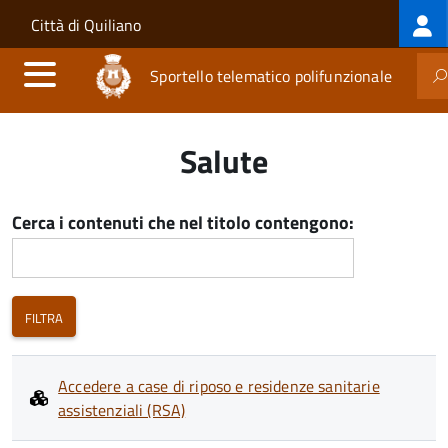
Log
Salta al contenuto principale
Skip to site navigation
Città di Quiliano
me
Sportello telematico polifunzionale
Salute
Cerca i contenuti che nel titolo contengono:
Accedere a case di riposo e residenze sanitarie
assistenziali (RSA)