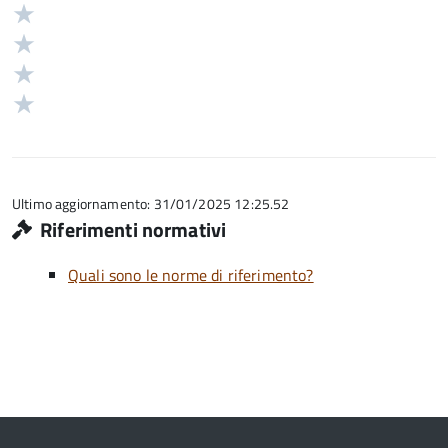
5
Valuta
stelle
4
Valuta
su
stelle
3
Valuta
5
su
stelle
2
Valuta
5
su
stelle
1
5
su
stelle
5
su
5
Ultimo aggiornamento: 31/01/2025 12:25.52
Riferimenti normativi
Quali sono le norme di riferimento?