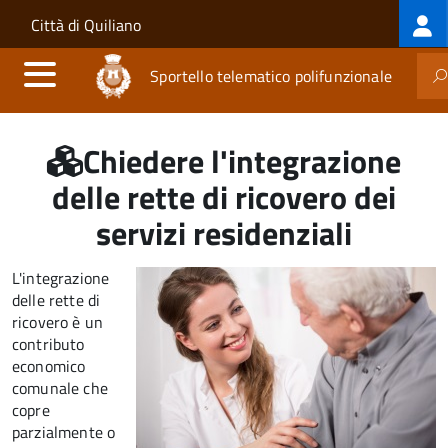
Log
Salta al contenuto principale
Skip to site navigation
Città di Quiliano
me
Sportello telematico polifunzionale
Chiedere l'integrazione
delle rette di ricovero dei
servizi residenziali
L'integrazione
delle rette di
ricovero è un
contributo
economico
comunale che
copre
parzialmente o