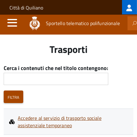
Log
Salta al contenuto principale
Skip to site navigation
Città di Quiliano
me
Sportello telematico polifunzionale
Trasporti
Cerca i contenuti che nel titolo contengono:
Accedere al servizio di trasporto sociale
assistenziale temporaneo