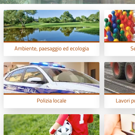
Ambiente, paesaggio ed ecologia
S
Polizia locale
Lavori p