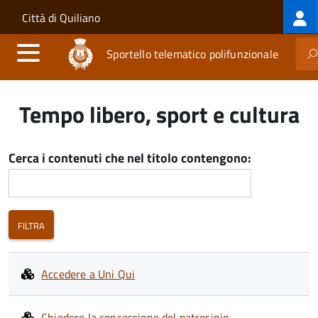
Log
Salta al contenuto principale
Skip to site navigation
Città di Quiliano
me
Sportello telematico polifunzionale
Tempo libero, sport e cultura
Cerca i contenuti che nel titolo contengono:
Accedere a Uni Qui
Chiedere la concessione del patrocinio