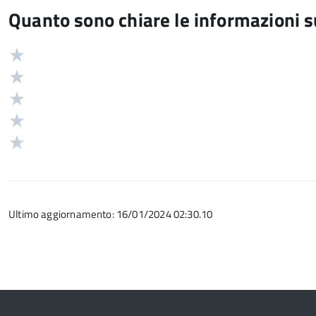
Quanto sono chiare le informazioni 
Valuta
Valutazione
5
Valuta
stelle
4
Valuta
su
stelle
3
Valuta
5
su
stelle
2
Valuta
5
su
stelle
1
5
su
stelle
5
su
Ultimo aggiornamento: 16/01/2024 02:30.10
5