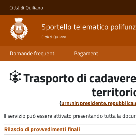
Salta al contenuto principale
Skip to site navigation
Città di Quiliano
Sportello telematico polifunz
Città di Quiliano
Domande frequenti
Pagamenti
Trasporto di cadavere,
territori
(
urn:nir:presidente.repubblic
Il servizio può essere attivato presentando tutta la doc
Rilascio di provvedimenti finali