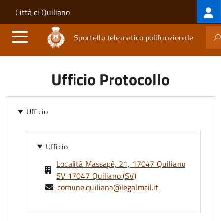
Log
Salta al contenuto principale
Skip to site navigation
Città di Quiliano
me
Sportello telematico polifunzionale
Ufficio Protocollo
Ufficio
Ufficio
Località Massapè, 21, 17047 Quiliano
SV 17047 Quiliano (SV)
comune.quiliano@legalmail.it