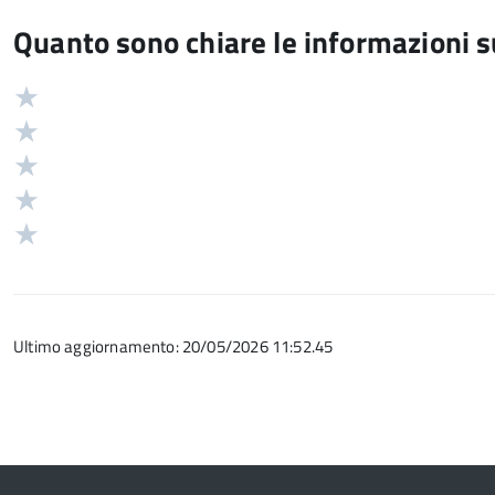
Quanto sono chiare le informazioni 
Valuta
Valutazione
5
Valuta
stelle
4
Valuta
su
stelle
3
Valuta
5
su
stelle
2
Valuta
5
su
stelle
1
5
su
stelle
5
su
Ultimo aggiornamento: 20/05/2026 11:52.45
5