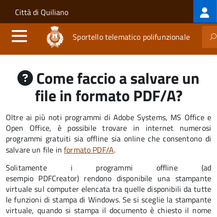
Log
Salta al contenuto principale
Skip to site navigation
Città di Quiliano
me
Sportello telematico polifunzionale
Come faccio a salvare un
file in formato PDF/A?
Oltre ai più noti programmi di Adobe Systems, MS Office e
Open Office, è possibile trovare in internet numerosi
programmi gratuiti sia offline sia online che consentono di
salvare un file in
formato PDF/A
.
Solitamente i programmi offline (ad
esempio PDFCreator) rendono disponibile una stampante
virtuale sul computer elencata tra quelle disponibili da tutte
le funzioni di stampa di Windows. Se si sceglie la stampante
virtuale, quando si stampa il documento è chiesto il nome