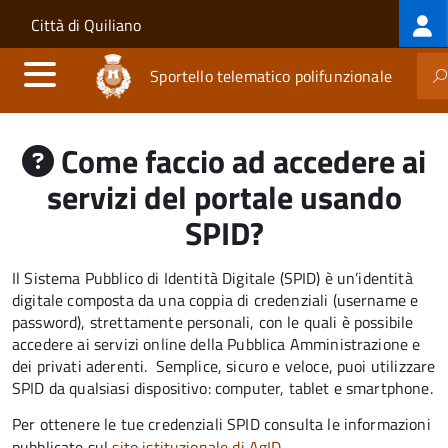
Log
Salta al contenuto principale
Skip to site navigation
Città di Quiliano
me
Sportello telematico polifunzionale
Come faccio ad accedere ai
servizi del portale usando
SPID?
Il Sistema Pubblico di Identità Digitale (SPID) è un’identità
digitale composta da una coppia di credenziali (username e
password), strettamente personali, con le quali è possibile
accedere ai servizi online della Pubblica Amministrazione e
dei privati aderenti. Semplice, sicuro e veloce, puoi utilizzare
SPID da qualsiasi dispositivo: computer, tablet e smartphone.
Per ottenere le tue credenziali SPID consulta le informazioni
pubblicate sul
sito istituzionale di AgID
.