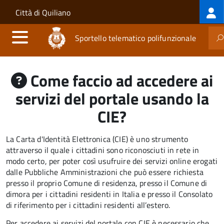
Log
Salta al contenuto principale
Skip to site navigation
Città di Quiliano
me
Sportello telematico polifunzionale
Come faccio ad accedere ai
servizi del portale usando la
CIE?
La Carta d'Identità Elettronica (CIE) è uno strumento
attraverso il quale i cittadini sono riconosciuti in rete in
modo certo, per poter così usufruire dei servizi online erogati
dalle Pubbliche Amministrazioni che può essere
richiesta
presso il proprio Comune di residenza, presso il Comune di
dimora per i cittadini residenti in Italia e presso il Consolato
di riferimento per i cittadini residenti all’estero.
Per accedere ai servizi del portale con CIE è necessario che