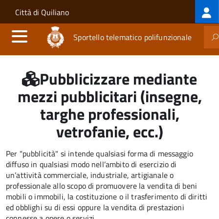
Log
Salta al contenuto principale
Skip to site navigation
Città di Quiliano
me
Sportello telematico polifunzionale
Pubblicizzare mediante
mezzi pubblicitari (insegne,
targhe professionali,
vetrofanie, ecc.)
Per "pubblicità" si intende qualsiasi forma di messaggio
diffuso in qualsiasi modo nell’ambito di esercizio di
un’attività commerciale, industriale, artigianale o
professionale allo scopo di promuovere la vendita di beni
mobili o immobili, la costituzione o il trasferimento di diritti
ed obblighi su di essi oppure la vendita di prestazioni
connesse a opere o servizi.