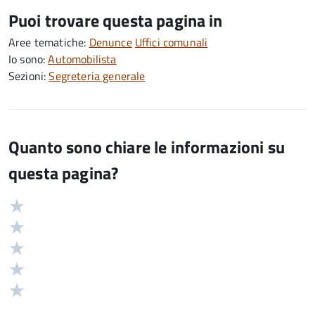
Puoi trovare questa pagina in
Aree tematiche:
Denunce
Uffici comunali
Io sono:
Automobilista
Sezioni:
Segreteria generale
Quanto sono chiare le informazioni su
questa pagina?
Valuta
Valutazione
5
Valuta
stelle
4
Valuta
su
stelle
3
Valuta
5
su
stelle
2
Valuta
5
su
stelle
1