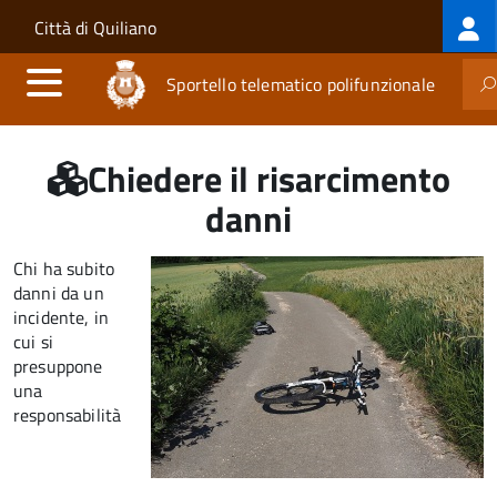
Log
Salta al contenuto principale
Skip to site navigation
Città di Quiliano
me
Sportello telematico polifunzionale
Chiedere il risarcimento
danni
Chi ha subito
danni da un
incidente, in
cui si
presuppone
una
responsabilità