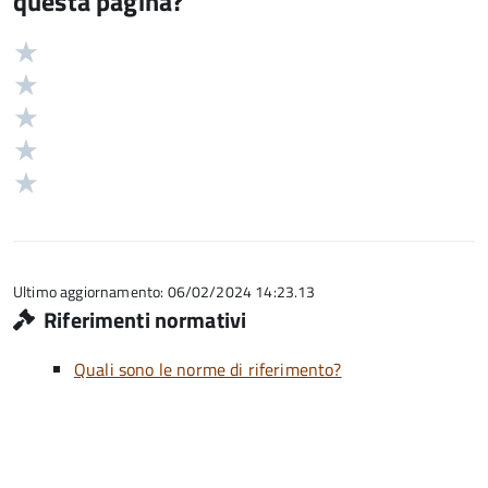
questa pagina?
Valuta
Valutazione
5
Valuta
stelle
4
Valuta
su
stelle
3
Valuta
5
su
stelle
2
Valuta
5
su
stelle
1
5
su
stelle
5
su
5
Ultimo aggiornamento: 06/02/2024 14:23.13
Riferimenti normativi
Quali sono le norme di riferimento?