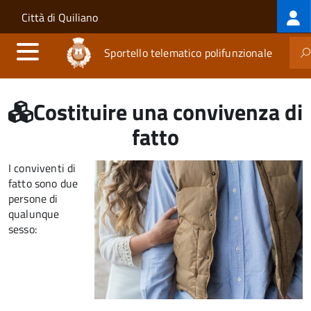
Log
Salta al contenuto principale
Skip to site navigation
Città di Quiliano
me
Sportello telematico polifunzionale
Costituire una convivenza di
fatto
I conviventi di
fatto sono due
persone di
qualunque
sesso: