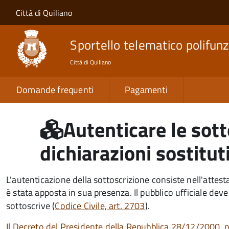
Salta al contenuto principale
Skip to site navigation
Città di Quiliano
Sportello telematico polifunz
Città di Quiliano
Domande frequenti
Pagamenti
Autenticare le sott
dichiarazioni sostitut
L'autenticazione della sottoscrizione consiste nell'attest
è stata apposta in sua presenza. Il pubblico ufficiale dev
sottoscrive (
Codice Civile, art. 2703
).
Il
Decreto del Presidente della Repubblica 28/12/2000, n.