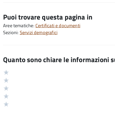
Puoi trovare questa pagina in
Aree tematiche:
Certificati e documenti
Sezioni:
Servizi demografici
Quanto sono chiare le informazioni 
Valuta
Valutazione
5
Valuta
stelle
4
Valuta
su
stelle
3
Valuta
5
su
stelle
2
Valuta
5
su
stelle
1