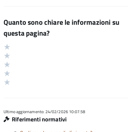
Quanto sono chiare le informazioni su
questa pagina?
Valuta
Valutazione
5
Valuta
stelle
4
Valuta
su
stelle
3
Valuta
5
su
stelle
2
Valuta
5
su
stelle
1
5
su
stelle
5
su
5
Ultimo aggiornamento: 24/02/2026 10:07.58
Riferimenti normativi