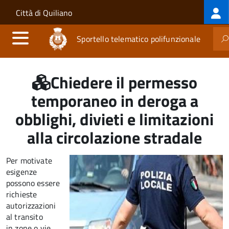
Log
Salta al contenuto principale
Skip to site navigation
Città di Quiliano
me
Sportello telematico polifunzionale
Chiedere il permesso
temporaneo in deroga a
obblighi, divieti e limitazioni
alla circolazione stradale
Per motivate
esigenze
possono essere
richieste
autorizzazioni
al transito
in zone o vie