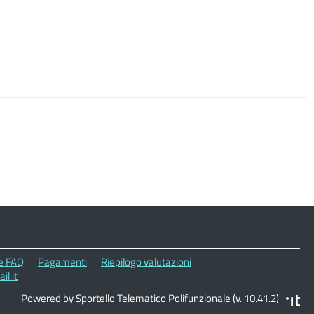
le FAQ
Pagamenti
Riepilogo valutazioni
l.it
Powered by Sportello Telematico Polifunzionale (v. 10.41.2)