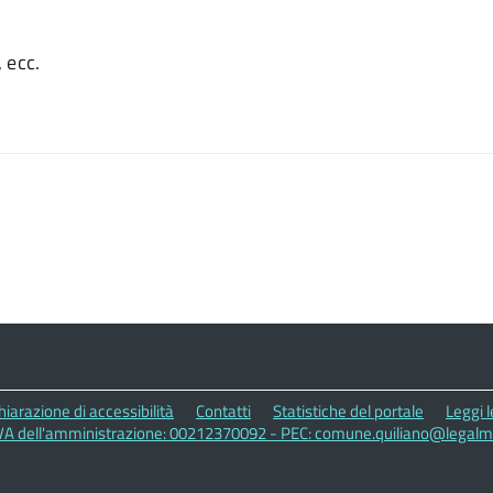
, ecc.
hiarazione di accessibilità
Contatti
Statistiche del portale
Leggi 
IVA dell'amministrazione: 00212370092 - PEC: comune.quiliano@legalmai