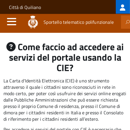
Log
Salta al contenuto principale
Skip to site navigation
Città di Quiliano
me
Sportello telematico polifunzionale
Come faccio ad accedere ai
servizi del portale usando la
CIE?
La Carta d'Identità Elettronica (CIE) è uno strumento
attraverso il quale i cittadini sono riconosciuti in rete in
modo certo, per poter così usufruire dei servizi online erogati
dalle Pubbliche Amministrazioni che può essere
richiesta
presso il proprio Comune di residenza, presso il Comune di
dimora per i cittadini residenti in Italia e presso il Consolato
di riferimento per i cittadini residenti all’estero.
Per accedere ai servizi del portale con CIE è necessario che